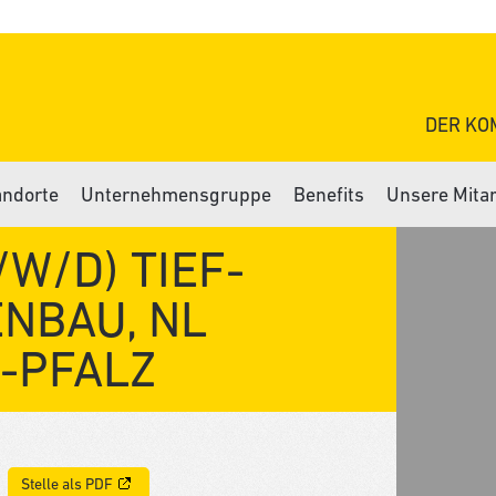
DER KO
andorte
Unternehmensgruppe
Benefits
Unsere Mita
W/D) TIEF-
BAU, NL R
PFALZ
Stelle als PDF