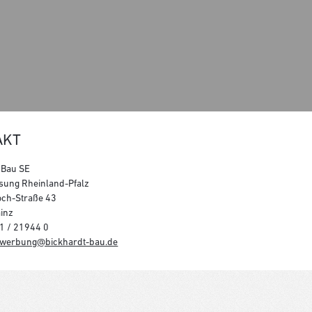
AKT
 Bau SE
sung Rheinland-Pfalz
och-Straße 43
inz
31 / 21944 0
werbung@bickhardt-bau.de