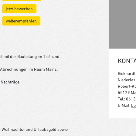
jetzt bewerben
weiterempfehlen
mit der Bauleitung im Tief- und
KONT
d Abrechnungen im Raum Mainz,
Bickhardt
Niederlas
 Nachträge
Robert-K
55129 Ma
Tel.: 061
E-Mail:
be
e, Weihnachts- und Urlaubsgeld sowie