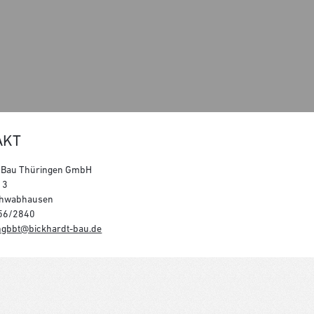
AKT
t Bau Thüringen GmbH
 3
chwabhausen
256/2840
gbbt@bickhardt-bau.de