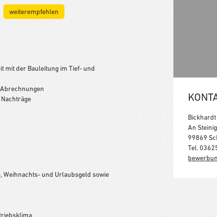
weiterempfehlen
mit der Bauleitung im Tief- und
d Abrechnungen
KONT
 Nachträge
Bickhard
An Steinig
99869 S
Tel. 036
bewerbun
e, Weihnachts- und Urlaubsgeld sowie
triebsklima