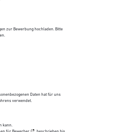
agen zur Bewerbung hochladen. Bitte
en.
ersonenbezogenen Daten hat für uns
ahrens verwendet.
n kann.
nen für Bewerber
beschrieben bis