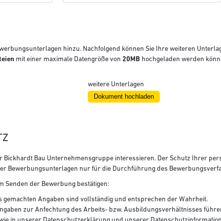
 Bewerbungsunterlagen hinzu. Nachfolgend können Sie Ihre weiteren Unterl
teien
mit einer maximale Datengröße von
20MB
hochgeladen werden könn
weitere Unterlagen
TZ
b der Bickhardt Bau Unternehmensgruppe interessieren. Der Schutz Ihrer p
Ihrer Bewerbungsunterlagen nur für die Durchführung des Bewerbungsverf
 dem Senden der Bewerbung bestätigen:
 gemachten Angaben sind vollständig und entsprechen der Wahrheit.
Angaben zur Anfechtung des Arbeits- bzw. Ausbildungsverhältnisses führe
 wie in unserer
Datenschutzerklärung
und unserer
Datenschutzinformatio