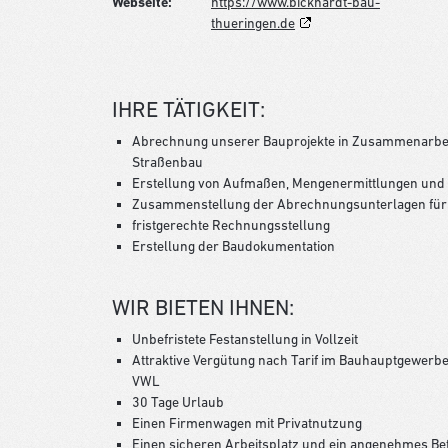
Webseite:
https://www.bickhardt-bau-
thueringen.de
IHRE TÄTIGKEIT:
Abrechnung unserer Bauprojekte in Zusammenarbeit 
Straßenbau
Erstellung von Aufmaßen, Mengenermittlungen un
Zusammenstellung der Abrechnungsunterlagen für
fristgerechte Rechnungsstellung
Erstellung der Baudokumentation
WIR BIETEN IHNEN:
Unbefristete Festanstellung in Vollzeit
Attraktive Vergütung nach Tarif im Bauhauptgewerb
VWL
30 Tage Urlaub
Einen Firmenwagen mit Privatnutzung
Einen sicheren Arbeitsplatz und ein angenehmes Be